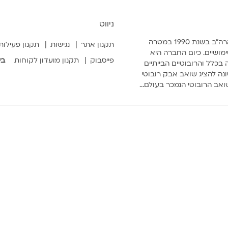
ניווט
איירובוט נוסדה בבוסטון, ארה״ב בשנת 1990 במטרה
תקנון אתר
נגישות
תקנון פעילות
מושיים. כיום החברה היא
פייסבוק
תקנון מועדון לקוחות
בי
בכלל והרובוטיים הבייתיים
ה להציג שואב אבק רובוטי
שואב הרובוטי הנמכר בעולם...