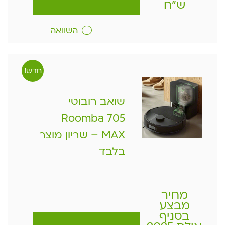
ש"ח
השוואה
חדש!
שואב רובוטי
Roomba 705
MAX – שריון מוצר
בלבד
מחיר
מבצע
בסניף